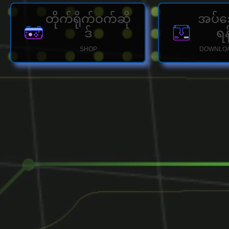
တိုက်ရိုက်ဝက်ဆို
အပ်ဒေ
ဒ်
ရန
SHOP
DOWNLOA