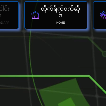
ါင်း
တိုက်ရိုက်ဝက်ဆို
်
ဒ်
D APP
HOME