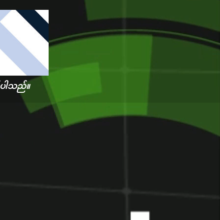
me
င်ပါသည်။