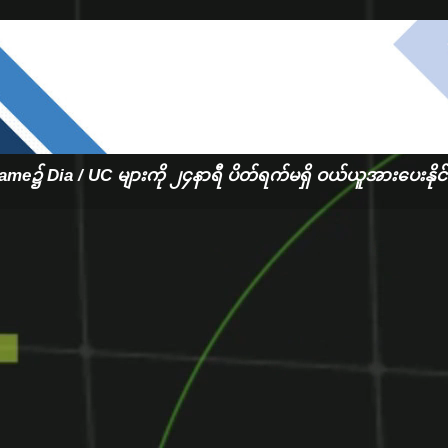
h My
Ga
e၌ Dia / UC များကို ၂၄နာရီ ပိတ်ရက်မရှိ ဝယ်ယူအားပေးနို