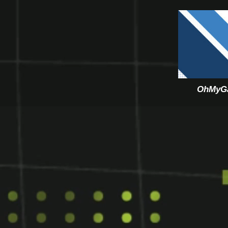
O
OhMyGam